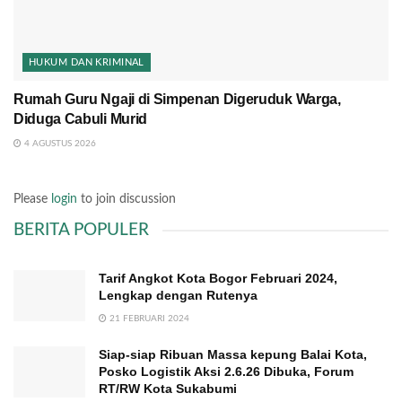
HUKUM DAN KRIMINAL
Rumah Guru Ngaji di Simpenan Digeruduk Warga,
Diduga Cabuli Murid
4 AGUSTUS 2026
Please
login
to join discussion
BERITA POPULER
Tarif Angkot Kota Bogor Februari 2024,
Lengkap dengan Rutenya
21 FEBRUARI 2024
Siap-siap Ribuan Massa kepung Balai Kota,
Posko Logistik Aksi 2.6.26 Dibuka, Forum
RT/RW Kota Sukabumi