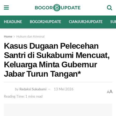
HEADLINE
BOGOR24UPDATE
CIANJUR24UPDATE
SU
Home
Hukum dan Kriminal
Kasus Dugaan Pelecehan
Santri di Sukabumi Mencuat,
Keluarga Minta Gubernur
Jabar Turun Tangan*
by
Redaksi Sukabumi
13 Mei 2026
A
A
Reading Time: 1 mins read